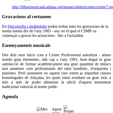
http://filharmonicaalcudiana.org/images/slideelcentre/centre7.jp
Gravacions
al certamen
En
Discografia i multimèdia
podeu trobar totes les gravacions de la
nostra banda des de l'any 1983 - any en el qual el CIMB va
començar a gravar les actuacions- fins a l'actualitat.
Ensenyaments
musicals
Des dels seus inicis com a Centre Professional autoritzat - abans
només grau elemental-, allà cap a l'any 1991, hem tingut la gran
satisfacció de formar acadèmicament una gran quantitat de músics
tant amateurs com professionals del món bandístic, d'orquestra i
pianistes. Però justament en aquest curs estem ja impartint classes
homologades de dolçaina, les quals estan resultant un gran èxit, a
més a més de poder alimentar la afició d'aquest instrument
tradicional valencià al nostre poble.
Agenda
Agost