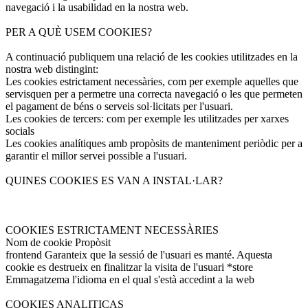
navegació i la usabilidad en la nostra web.
PER A QUÈ USEM COOKIES?
A continuació publiquem una relació de les cookies utilitzades en la
nostra web distingint:
Les cookies estrictament necessàries, com per exemple aquelles que
servisquen per a permetre una correcta navegació o les que permeten
el pagament de béns o serveis sol·licitats per l'usuari.
Les cookies de tercers: com per exemple les utilitzades per xarxes
socials
Les cookies analítiques amb propòsits de manteniment periòdic per a
garantir el millor servei possible a l'usuari.
QUINES COOKIES ES VAN A INSTAL·LAR?
COOKIES ESTRICTAMENT NECESSÀRIES
Nom de cookie Propòsit
frontend Garanteix que la sessió de l'usuari es manté. Aquesta
cookie es destrueix en finalitzar la visita de l'usuari *store
Emmagatzema l'idioma en el qual s'està accedint a la web
COOKIES ANALITICAS