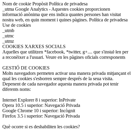
Nom de cookie Propòsit Política de privadesa
_utma Google Analytics - Aquestes cookies proporcionen
informació anònima que ens indica quantes persones han visitat
nostra web, en quin moment i quines pàgines. Política de privadesa
Use de cookies
_utmb
_utmc
_utmz
COOKIES XARXES SOCIALS
Aquelles que utilitzen *facebook, *twitter, g+.... que s'instal·len per
a reconèixer a l'usuari. Veure en les pàgines oficials corresponents
GESTIÓ DE COOKIES
Molts navegadors permeten activar una manera privada mitjançant el
qual les cookies s'esborren sempre després de la seua visita.
Depenent de cada navegador aquesta manera privada pot tenir
diferents noms:
Internet Explorer 8 i superior: InPrivate
Opera 10.5 i superior: Navegació Privada
Google Chrome 10 i superior: Incògnit
Firefox 3.5 i superior: Navegació Privada
Què ocorre si es deshabiliten les cookies?