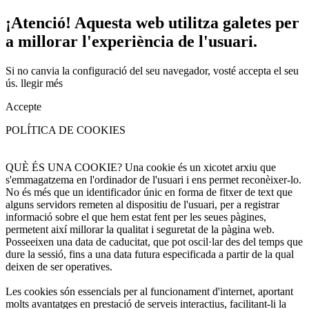
¡Atenció! Aquesta web utilitza galetes per
a millorar l'experiència de l'usuari.
Si no canvia la configuració del seu navegador, vosté accepta el seu
ús.
llegir més
Accepte
POLÍTICA DE COOKIES
QUÈ ÉS UNA COOKIE? Una cookie és un xicotet arxiu que
s'emmagatzema en l'ordinador de l'usuari i ens permet reconèixer-lo.
No és més que un identificador únic en forma de fitxer de text que
alguns servidors remeten al dispositiu de l'usuari, per a registrar
informació sobre el que hem estat fent per les seues pàgines,
permetent així millorar la qualitat i seguretat de la pàgina web.
Posseeixen una data de caducitat, que pot oscil·lar des del temps que
dure la sessió, fins a una data futura especificada a partir de la qual
deixen de ser operatives.
Les cookies són essencials per al funcionament d'internet, aportant
molts avantatges en prestació de serveis interactius, facilitant-li la