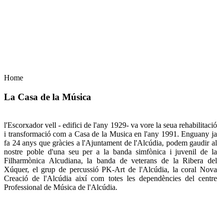
Concert de Nadal
23 de desembre de 2020
20H Casa de la Cultura
AFORAMENT LIMITAT
Home
La Casa de la Música
l'Escorxador vell - edifici de l'any 1929- va vore la seua rehabilitació
i transformació com a Casa de la Musica en l'any 1991. Enguany ja
fa 24 anys que gràcies a l'Ajuntament de l'Alcúdia, podem gaudir al
nostre poble d'una seu per a la banda simfònica i juvenil de la
Filharmònica Alcudiana, la banda de veterans de la Ribera del
Xúquer, el grup de percussió PK-Art de l'Alcúdia, la coral Nova
Creació de l'Alcúdia així com totes les dependències del centre
Professional de Música de l'Alcúdia.