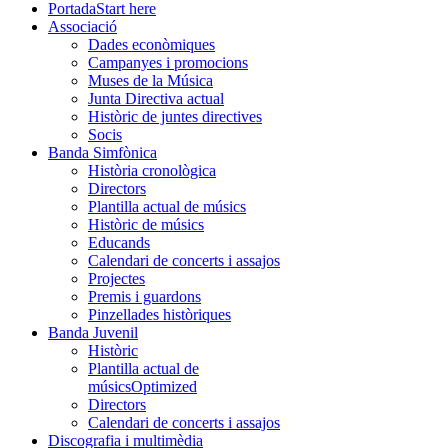
Portada
Start here
Associació
Dades econòmiques
Campanyes i promocions
Muses de la Música
Junta Directiva actual
Històric de juntes directives
Socis
Banda Simfònica
Història cronològica
Directors
Plantilla actual de músics
Històric de músics
Educands
Calendari de concerts i assajos
Projectes
Premis i guardons
Pinzellades històriques
Banda Juvenil
Històric
Plantilla actual de
músics
Optimized
Directors
Calendari de concerts i assajos
Discografia i multimèdia