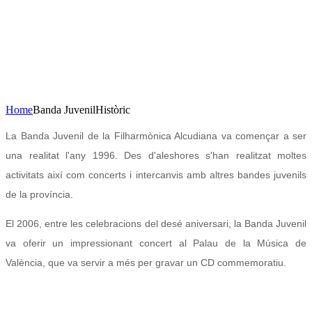
Concert de Nadal
23 de desembre de 2020
20H Casa de la Cultura
AFORAMENT LIMITAT
Home
Banda Juvenil
Històric
La Banda Juvenil de la Filharmònica Alcudiana va començar a ser
una realitat l'any 1996. Des d'aleshores s'han realitzat moltes
activitats així com concerts i intercanvis amb altres bandes juvenils
de la província.
El 2006, entre les celebracions del desé aniversari, la Banda Juvenil
va oferir un impressionant concert al Palau de la Música de
València, que va servir a més per gravar un CD commemoratiu.