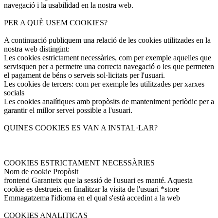
navegació i la usabilidad en la nostra web.
PER A QUÈ USEM COOKIES?
A continuació publiquem una relació de les cookies utilitzades en la
nostra web distingint:
Les cookies estrictament necessàries, com per exemple aquelles que
servisquen per a permetre una correcta navegació o les que permeten
el pagament de béns o serveis sol·licitats per l'usuari.
Les cookies de tercers: com per exemple les utilitzades per xarxes
socials
Les cookies analítiques amb propòsits de manteniment periòdic per a
garantir el millor servei possible a l'usuari.
QUINES COOKIES ES VAN A INSTAL·LAR?
COOKIES ESTRICTAMENT NECESSÀRIES
Nom de cookie Propòsit
frontend Garanteix que la sessió de l'usuari es manté. Aquesta
cookie es destrueix en finalitzar la visita de l'usuari *store
Emmagatzema l'idioma en el qual s'està accedint a la web
COOKIES ANALITICAS