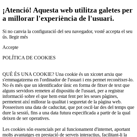
¡Atenció! Aquesta web utilitza galetes per
a millorar l'experiència de l'usuari.
Si no canvia la configuració del seu navegador, vosté accepta el seu
ús.
llegir més
Accepte
POLÍTICA DE COOKIES
QUÈ ÉS UNA COOKIE? Una cookie és un xicotet arxiu que
s'emmagatzema en l'ordinador de l'usuari i ens permet reconèixer-lo.
No és més que un identificador únic en forma de fitxer de text que
alguns servidors remeten al dispositiu de l'usuari, per a registrar
informació sobre el que hem estat fent per les seues pàgines,
permetent així millorar la qualitat i seguretat de la pàgina web.
Posseeixen una data de caducitat, que pot oscil·lar des del temps que
dure la sessió, fins a una data futura especificada a partir de la qual
deixen de ser operatives.
Les cookies són essencials per al funcionament d'internet, aportant
molts avantatges en prestació de serveis interactius, facilitant-li la