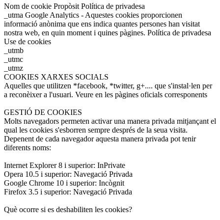
Nom de cookie Propòsit Política de privadesa
_utma Google Analytics - Aquestes cookies proporcionen
informació anònima que ens indica quantes persones han visitat
nostra web, en quin moment i quines pàgines. Política de privadesa
Use de cookies
_utmb
_utmc
_utmz
COOKIES XARXES SOCIALS
Aquelles que utilitzen *facebook, *twitter, g+.... que s'instal·len per
a reconèixer a l'usuari. Veure en les pàgines oficials corresponents
GESTIÓ DE COOKIES
Molts navegadors permeten activar una manera privada mitjançant el
qual les cookies s'esborren sempre després de la seua visita.
Depenent de cada navegador aquesta manera privada pot tenir
diferents noms:
Internet Explorer 8 i superior: InPrivate
Opera 10.5 i superior: Navegació Privada
Google Chrome 10 i superior: Incògnit
Firefox 3.5 i superior: Navegació Privada
Què ocorre si es deshabiliten les cookies?