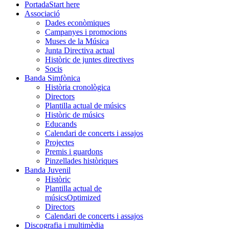
Portada
Start here
Associació
Dades econòmiques
Campanyes i promocions
Muses de la Música
Junta Directiva actual
Històric de juntes directives
Socis
Banda Simfònica
Història cronològica
Directors
Plantilla actual de músics
Històric de músics
Educands
Calendari de concerts i assajos
Projectes
Premis i guardons
Pinzellades històriques
Banda Juvenil
Històric
Plantilla actual de
músics
Optimized
Directors
Calendari de concerts i assajos
Discografia i multimèdia