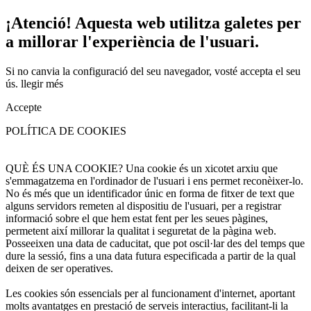
¡Atenció! Aquesta web utilitza galetes per
a millorar l'experiència de l'usuari.
Si no canvia la configuració del seu navegador, vosté accepta el seu
ús.
llegir més
Accepte
POLÍTICA DE COOKIES
QUÈ ÉS UNA COOKIE? Una cookie és un xicotet arxiu que
s'emmagatzema en l'ordinador de l'usuari i ens permet reconèixer-lo.
No és més que un identificador únic en forma de fitxer de text que
alguns servidors remeten al dispositiu de l'usuari, per a registrar
informació sobre el que hem estat fent per les seues pàgines,
permetent així millorar la qualitat i seguretat de la pàgina web.
Posseeixen una data de caducitat, que pot oscil·lar des del temps que
dure la sessió, fins a una data futura especificada a partir de la qual
deixen de ser operatives.
Les cookies són essencials per al funcionament d'internet, aportant
molts avantatges en prestació de serveis interactius, facilitant-li la