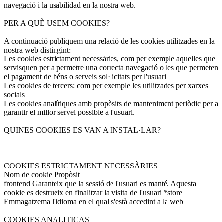
navegació i la usabilidad en la nostra web.
PER A QUÈ USEM COOKIES?
A continuació publiquem una relació de les cookies utilitzades en la
nostra web distingint:
Les cookies estrictament necessàries, com per exemple aquelles que
servisquen per a permetre una correcta navegació o les que permeten
el pagament de béns o serveis sol·licitats per l'usuari.
Les cookies de tercers: com per exemple les utilitzades per xarxes
socials
Les cookies analítiques amb propòsits de manteniment periòdic per a
garantir el millor servei possible a l'usuari.
QUINES COOKIES ES VAN A INSTAL·LAR?
COOKIES ESTRICTAMENT NECESSÀRIES
Nom de cookie Propòsit
frontend Garanteix que la sessió de l'usuari es manté. Aquesta
cookie es destrueix en finalitzar la visita de l'usuari *store
Emmagatzema l'idioma en el qual s'està accedint a la web
COOKIES ANALITICAS