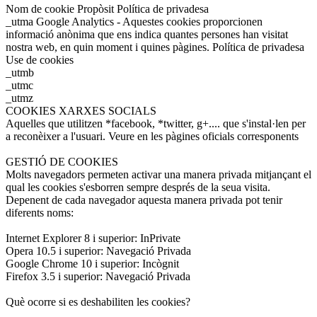
Nom de cookie Propòsit Política de privadesa
_utma Google Analytics - Aquestes cookies proporcionen
informació anònima que ens indica quantes persones han visitat
nostra web, en quin moment i quines pàgines. Política de privadesa
Use de cookies
_utmb
_utmc
_utmz
COOKIES XARXES SOCIALS
Aquelles que utilitzen *facebook, *twitter, g+.... que s'instal·len per
a reconèixer a l'usuari. Veure en les pàgines oficials corresponents
GESTIÓ DE COOKIES
Molts navegadors permeten activar una manera privada mitjançant el
qual les cookies s'esborren sempre després de la seua visita.
Depenent de cada navegador aquesta manera privada pot tenir
diferents noms:
Internet Explorer 8 i superior: InPrivate
Opera 10.5 i superior: Navegació Privada
Google Chrome 10 i superior: Incògnit
Firefox 3.5 i superior: Navegació Privada
Què ocorre si es deshabiliten les cookies?