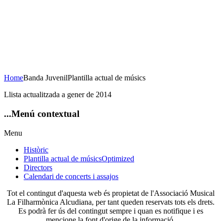
Concert de Nadal
23 de desembre de 2020
20H Casa de la Cultura
AFORAMENT LIMITAT
Home
Banda Juvenil
Plantilla actual de músics
Llista actualitzada a gener de 2014
...Menú
contextual
Menu
Històric
Plantilla actual de músics
Optimized
Directors
Calendari de concerts i assajos
Tot el contingut d'aquesta web és propietat de l'Associació Musical
La Filharmònica Alcudiana, per tant queden reservats tots els drets.
Es podrà fer ús del contingut sempre i quan es notifique i es
mencione la font d'orige de la informació.