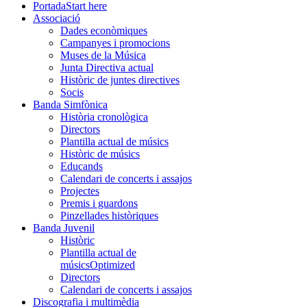
Portada
Start here
Associació
Dades econòmiques
Campanyes i promocions
Muses de la Música
Junta Directiva actual
Històric de juntes directives
Socis
Banda Simfònica
Història cronològica
Directors
Plantilla actual de músics
Històric de músics
Educands
Calendari de concerts i assajos
Projectes
Premis i guardons
Pinzellades històriques
Banda Juvenil
Històric
Plantilla actual de
músics
Optimized
Directors
Calendari de concerts i assajos
Discografia i multimèdia