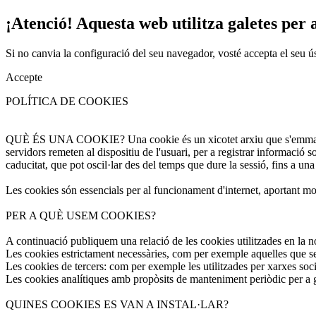
¡Atenció! Aquesta web utilitza galetes per a
Si no canvia la configuració del seu navegador, vosté accepta el seu ú
Accepte
POLÍTICA DE COOKIES
QUÈ ÉS UNA COOKIE? Una cookie és un xicotet arxiu que s'emmagatzem
servidors remeten al dispositiu de l'usuari, per a registrar informació 
caducitat, que pot oscil·lar des del temps que dure la sessió, fins a una
Les cookies són essencials per al funcionament d'internet, aportant molt
PER A QUÈ USEM COOKIES?
A continuació publiquem una relació de les cookies utilitzades en la n
Les cookies estrictament necessàries, com per exemple aquelles que ser
Les cookies de tercers: com per exemple les utilitzades per xarxes soci
Les cookies analítiques amb propòsits de manteniment periòdic per a gar
QUINES COOKIES ES VAN A INSTAL·LAR?