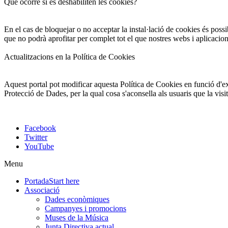
Què ocorre si es deshabiliten les cookies?
En el cas de bloquejar o no acceptar la instal·lació de cookies és possi
que no podrà aprofitar per complet tot el que nostres webs i aplicacio
Actualitzacions en la Política de Cookies
Aquest portal pot modificar aquesta Política de Cookies en funció d'exi
Protecció de Dades, per la qual cosa s'aconsella als usuaris que la vis
Facebook
Twitter
YouTube
Menu
Portada
Start here
Associació
Dades econòmiques
Campanyes i promocions
Muses de la Música
Junta Directiva actual