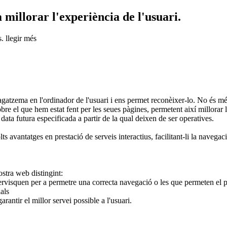
 millorar l'experiència de l'usuari.
s.
llegir més
a en l'ordinador de l'usuari i ens permet reconèixer-lo. No és més q
sobre el que hem estat fent per les seues pàgines, permetent així millorar
 data futura especificada a partir de la qual deixen de ser operatives.
s avantatges en prestació de serveis interactius, facilitant-li la navegaci
ostra web distingint:
visquen per a permetre una correcta navegació o les que permeten el pag
als
antir el millor servei possible a l'usuari.