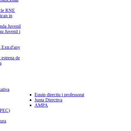
cle RNE
can in
da Juvenil
u Juvenil i
 Extr.d'any
 estrena de
a
zativa
Equip directiu i professorat
Junta Directiva
AMPA
 (PEC)
tura