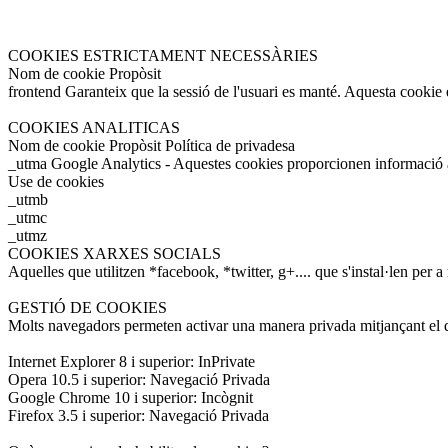
COOKIES ESTRICTAMENT NECESSÀRIES
Nom de cookie Propòsit
frontend Garanteix que la sessió de l'usuari es manté. Aquesta cookie e
COOKIES ANALITICAS
Nom de cookie Propòsit Política de privadesa
_utma Google Analytics - Aquestes cookies proporcionen informació a
Use de cookies
_utmb
_utmc
_utmz
COOKIES XARXES SOCIALS
Aquelles que utilitzen *facebook, *twitter, g+.... que s'instal·len per a
GESTIÓ DE COOKIES
Molts navegadors permeten activar una manera privada mitjançant el q
Internet Explorer 8 i superior: InPrivate
Opera 10.5 i superior: Navegació Privada
Google Chrome 10 i superior: Incògnit
Firefox 3.5 i superior: Navegació Privada