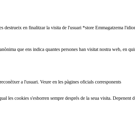
s destrueix en finalitzar la visita de l'usuari *store Emmagatzema l'idio
nònima que ens indica quantes persones han visitat nostra web, en quin
 reconèixer a l'usuari. Veure en les pàgines oficials corresponents
ual les cookies s'esborren sempre després de la seua visita. Depenent 