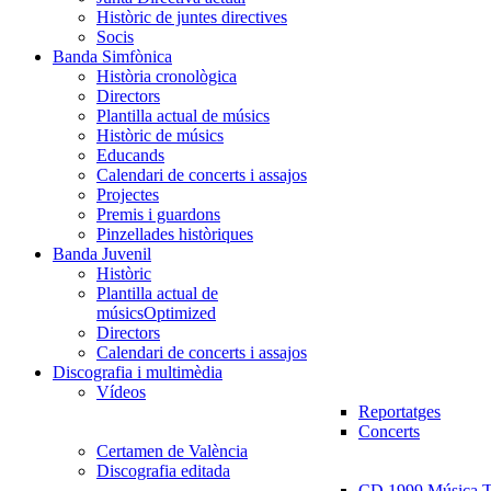
Històric de juntes directives
Socis
Banda Simfònica
Història cronològica
Directors
Plantilla actual de músics
Històric de músics
Educands
Calendari de concerts i assajos
Projectes
Premis i guardons
Pinzellades històriques
Banda Juvenil
Històric
Plantilla actual de
músics
Optimized
Directors
Calendari de concerts i assajos
Discografia i multimèdia
Vídeos
Reportatges
Concerts
Certamen de València
Discografia editada
CD 1999 Música Tr