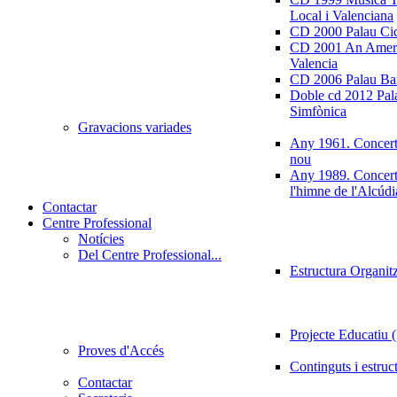
Local i Valenciana
CD 2000 Palau Ci
CD 2001 An Ameri
Valencia
CD 2006 Palau Ban
Doble cd 2012 Pala
Simfònica
Gravacions variades
Any 1961. Concert
nou
Any 1989. Concert
l'himne de l'Alcúdi
Contactar
Centre Professional
Notícies
Del Centre Professional...
Estructura Organit
Projecte Educatiu
Proves d'Accés
Continguts i estruc
Contactar