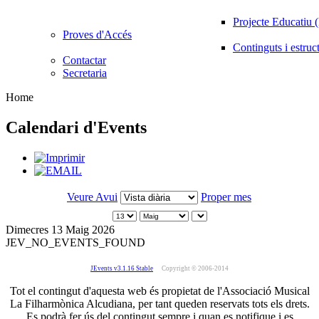
Projecte Educatiu
Proves d'Accés
Continguts i estruc
Contactar
Secretaria
Home
Calendari d'Events
Veure Avui
Proper mes
Dimecres 13 Maig 2026
JEV_NO_EVENTS_FOUND
JEvents v3.1.16 Stable
Copyright © 2006-2014
Tot el contingut d'aquesta web és propietat de l'Associació Musical
La Filharmònica Alcudiana, per tant queden reservats tots els drets.
Es podrà fer ús del contingut sempre i quan es notifique i es