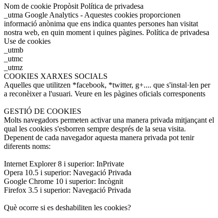
Nom de cookie Propòsit Política de privadesa
_utma Google Analytics - Aquestes cookies proporcionen
informació anònima que ens indica quantes persones han visitat
nostra web, en quin moment i quines pàgines. Política de privadesa
Use de cookies
_utmb
_utmc
_utmz
COOKIES XARXES SOCIALS
Aquelles que utilitzen *facebook, *twitter, g+.... que s'instal·len per
a reconèixer a l'usuari. Veure en les pàgines oficials corresponents
GESTIÓ DE COOKIES
Molts navegadors permeten activar una manera privada mitjançant el
qual les cookies s'esborren sempre després de la seua visita.
Depenent de cada navegador aquesta manera privada pot tenir
diferents noms:
Internet Explorer 8 i superior: InPrivate
Opera 10.5 i superior: Navegació Privada
Google Chrome 10 i superior: Incògnit
Firefox 3.5 i superior: Navegació Privada
Què ocorre si es deshabiliten les cookies?