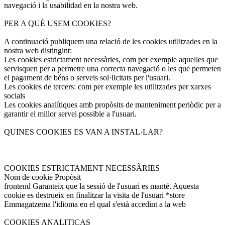
navegació i la usabilidad en la nostra web.
PER A QUÈ USEM COOKIES?
A continuació publiquem una relació de les cookies utilitzades en la
nostra web distingint:
Les cookies estrictament necessàries, com per exemple aquelles que
servisquen per a permetre una correcta navegació o les que permeten
el pagament de béns o serveis sol·licitats per l'usuari.
Les cookies de tercers: com per exemple les utilitzades per xarxes
socials
Les cookies analítiques amb propòsits de manteniment periòdic per a
garantir el millor servei possible a l'usuari.
QUINES COOKIES ES VAN A INSTAL·LAR?
COOKIES ESTRICTAMENT NECESSÀRIES
Nom de cookie Propòsit
frontend Garanteix que la sessió de l'usuari es manté. Aquesta
cookie es destrueix en finalitzar la visita de l'usuari *store
Emmagatzema l'idioma en el qual s'està accedint a la web
COOKIES ANALITICAS