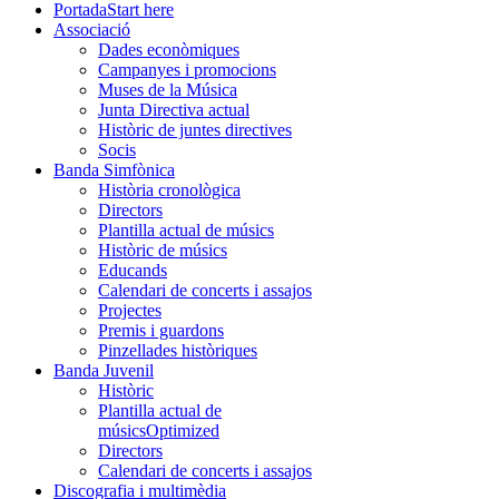
Portada
Start here
Associació
Dades econòmiques
Campanyes i promocions
Muses de la Música
Junta Directiva actual
Històric de juntes directives
Socis
Banda Simfònica
Història cronològica
Directors
Plantilla actual de músics
Històric de músics
Educands
Calendari de concerts i assajos
Projectes
Premis i guardons
Pinzellades històriques
Banda Juvenil
Històric
Plantilla actual de
músics
Optimized
Directors
Calendari de concerts i assajos
Discografia i multimèdia