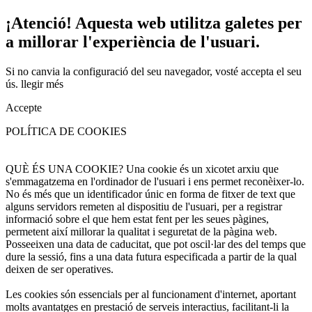
¡Atenció! Aquesta web utilitza galetes per
a millorar l'experiència de l'usuari.
Si no canvia la configuració del seu navegador, vosté accepta el seu
ús.
llegir més
Accepte
POLÍTICA DE COOKIES
QUÈ ÉS UNA COOKIE? Una cookie és un xicotet arxiu que
s'emmagatzema en l'ordinador de l'usuari i ens permet reconèixer-lo.
No és més que un identificador únic en forma de fitxer de text que
alguns servidors remeten al dispositiu de l'usuari, per a registrar
informació sobre el que hem estat fent per les seues pàgines,
permetent així millorar la qualitat i seguretat de la pàgina web.
Posseeixen una data de caducitat, que pot oscil·lar des del temps que
dure la sessió, fins a una data futura especificada a partir de la qual
deixen de ser operatives.
Les cookies són essencials per al funcionament d'internet, aportant
molts avantatges en prestació de serveis interactius, facilitant-li la