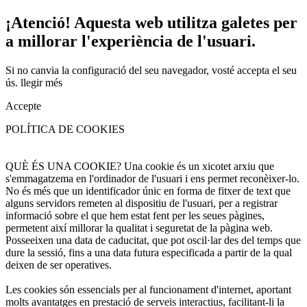
¡Atenció! Aquesta web utilitza galetes per
a millorar l'experiència de l'usuari.
Si no canvia la configuració del seu navegador, vosté accepta el seu
ús.
llegir més
Accepte
POLÍTICA DE COOKIES
QUÈ ÉS UNA COOKIE? Una cookie és un xicotet arxiu que
s'emmagatzema en l'ordinador de l'usuari i ens permet reconèixer-lo.
No és més que un identificador únic en forma de fitxer de text que
alguns servidors remeten al dispositiu de l'usuari, per a registrar
informació sobre el que hem estat fent per les seues pàgines,
permetent així millorar la qualitat i seguretat de la pàgina web.
Posseeixen una data de caducitat, que pot oscil·lar des del temps que
dure la sessió, fins a una data futura especificada a partir de la qual
deixen de ser operatives.
Les cookies són essencials per al funcionament d'internet, aportant
molts avantatges en prestació de serveis interactius, facilitant-li la