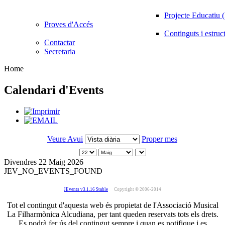
Projecte Educatiu
Proves d'Accés
Continguts i estruc
Contactar
Secretaria
Home
Calendari d'Events
Veure Avui
Proper mes
Divendres 22 Maig 2026
JEV_NO_EVENTS_FOUND
JEvents v3.1.16 Stable
Copyright © 2006-2014
Tot el contingut d'aquesta web és propietat de l'Associació Musical
La Filharmònica Alcudiana, per tant queden reservats tots els drets.
Es podrà fer ús del contingut sempre i quan es notifique i es