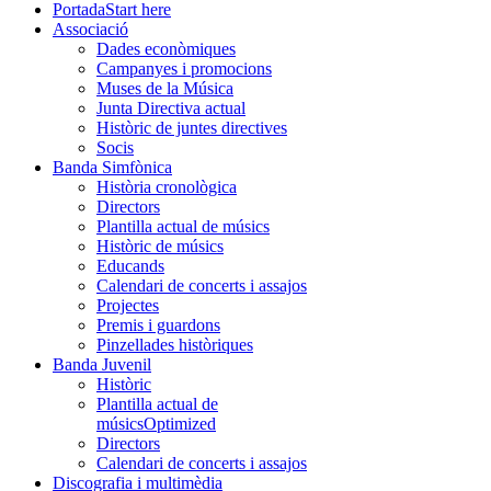
Portada
Start here
Associació
Dades econòmiques
Campanyes i promocions
Muses de la Música
Junta Directiva actual
Històric de juntes directives
Socis
Banda Simfònica
Història cronològica
Directors
Plantilla actual de músics
Històric de músics
Educands
Calendari de concerts i assajos
Projectes
Premis i guardons
Pinzellades històriques
Banda Juvenil
Històric
Plantilla actual de
músics
Optimized
Directors
Calendari de concerts i assajos
Discografia i multimèdia