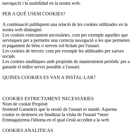
navegació i la usabilidad en la nostra web.
PER A QUÈ USEM COOKIES?
A continuació publiquem una relació de les cookies utilitzades en la
nostra web distingint:
Les cookies estrictament necessàries, com per exemple aquelles que
servisquen per a permetre una correcta navegació o les que permeten
el pagament de béns o serveis sol·licitats per l'usuari.
Les cookies de tercers: com per exemple les utilitzades per xarxes
socials
Les cookies analítiques amb propòsits de manteniment periòdic per a
garantir el millor servei possible a l'usuari.
QUINES COOKIES ES VAN A INSTAL·LAR?
COOKIES ESTRICTAMENT NECESSÀRIES
Nom de cookie Propòsit
frontend Garanteix que la sessió de l'usuari es manté. Aquesta
cookie es destrueix en finalitzar la visita de l'usuari *store
Emmagatzema l'idioma en el qual s'està accedint a la web
COOKIES ANALITICAS