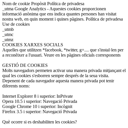
Nom de cookie Propòsit Política de privadesa
_utma Google Analytics - Aquestes cookies proporcionen
informació anònima que ens indica quantes persones han visitat
nostra web, en quin moment i quines pàgines. Política de privadesa
Use de cookies
_utmb
_utmc
_utmz
COOKIES XARXES SOCIALS
Aquelles que utilitzen *facebook, *twitter, g+.... que s'instal·len per
a reconèixer a l'usuari. Veure en les pàgines oficials corresponents
GESTIÓ DE COOKIES
Molts navegadors permeten activar una manera privada mitjançant el
qual les cookies s'esborren sempre després de la seua visita.
Depenent de cada navegador aquesta manera privada pot tenir
diferents noms:
Internet Explorer 8 i superior: InPrivate
Opera 10.5 i superior: Navegació Privada
Google Chrome 10 i superior: Incògnit
Firefox 3.5 i superior: Navegació Privada
Què ocorre si es deshabiliten les cookies?