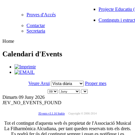
Projecte Educatiu
Proves d'Accés
Continguts i estruc
Contactar
Secretaria
Home
Calendari d'Events
Veure Avui
Proper mes
Dimarts 09 Juny 2026
JEV_NO_EVENTS_FOUND
JEvents v3.1.16 Stable
Copyright © 2006-2014
Tot el contingut d'aquesta web és propietat de l'Associació Musical
La Filharmònica Alcudiana, per tant queden reservats tots els drets.
Es podrà fer ús del contingut sempre i quan es notifique i es