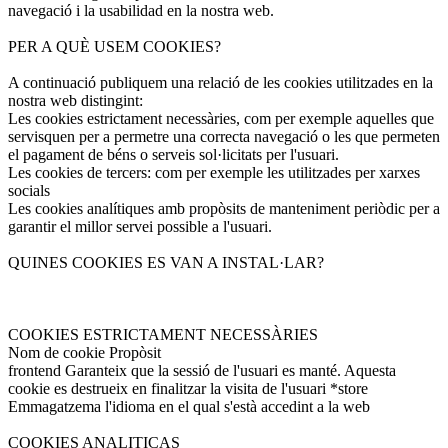
navegació i la usabilidad en la nostra web.
PER A QUÈ USEM COOKIES?
A continuació publiquem una relació de les cookies utilitzades en la
nostra web distingint:
Les cookies estrictament necessàries, com per exemple aquelles que
servisquen per a permetre una correcta navegació o les que permeten
el pagament de béns o serveis sol·licitats per l'usuari.
Les cookies de tercers: com per exemple les utilitzades per xarxes
socials
Les cookies analítiques amb propòsits de manteniment periòdic per a
garantir el millor servei possible a l'usuari.
QUINES COOKIES ES VAN A INSTAL·LAR?
COOKIES ESTRICTAMENT NECESSÀRIES
Nom de cookie Propòsit
frontend Garanteix que la sessió de l'usuari es manté. Aquesta
cookie es destrueix en finalitzar la visita de l'usuari *store
Emmagatzema l'idioma en el qual s'està accedint a la web
COOKIES ANALITICAS