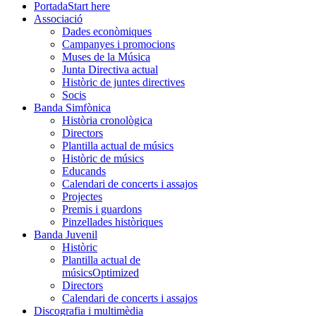
Portada
Start here
Associació
Dades econòmiques
Campanyes i promocions
Muses de la Música
Junta Directiva actual
Històric de juntes directives
Socis
Banda Simfònica
Història cronològica
Directors
Plantilla actual de músics
Històric de músics
Educands
Calendari de concerts i assajos
Projectes
Premis i guardons
Pinzellades històriques
Banda Juvenil
Històric
Plantilla actual de
músics
Optimized
Directors
Calendari de concerts i assajos
Discografia i multimèdia