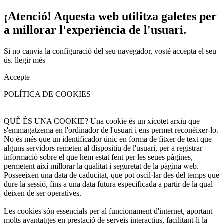
¡Atenció! Aquesta web utilitza galetes per
a millorar l'experiència de l'usuari.
Si no canvia la configuració del seu navegador, vosté accepta el seu
ús.
llegir més
Accepte
POLÍTICA DE COOKIES
QUÈ ÉS UNA COOKIE? Una cookie és un xicotet arxiu que
s'emmagatzema en l'ordinador de l'usuari i ens permet reconèixer-lo.
No és més que un identificador únic en forma de fitxer de text que
alguns servidors remeten al dispositiu de l'usuari, per a registrar
informació sobre el que hem estat fent per les seues pàgines,
permetent així millorar la qualitat i seguretat de la pàgina web.
Posseeixen una data de caducitat, que pot oscil·lar des del temps que
dure la sessió, fins a una data futura especificada a partir de la qual
deixen de ser operatives.
Les cookies són essencials per al funcionament d'internet, aportant
molts avantatges en prestació de serveis interactius, facilitant-li la