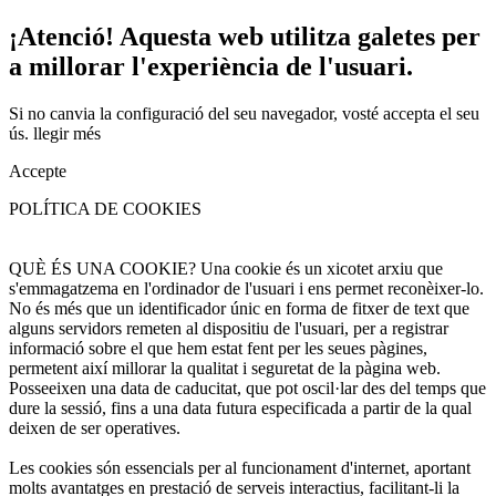
¡Atenció! Aquesta web utilitza galetes per
a millorar l'experiència de l'usuari.
Si no canvia la configuració del seu navegador, vosté accepta el seu
ús.
llegir més
Accepte
POLÍTICA DE COOKIES
QUÈ ÉS UNA COOKIE? Una cookie és un xicotet arxiu que
s'emmagatzema en l'ordinador de l'usuari i ens permet reconèixer-lo.
No és més que un identificador únic en forma de fitxer de text que
alguns servidors remeten al dispositiu de l'usuari, per a registrar
informació sobre el que hem estat fent per les seues pàgines,
permetent així millorar la qualitat i seguretat de la pàgina web.
Posseeixen una data de caducitat, que pot oscil·lar des del temps que
dure la sessió, fins a una data futura especificada a partir de la qual
deixen de ser operatives.
Les cookies són essencials per al funcionament d'internet, aportant
molts avantatges en prestació de serveis interactius, facilitant-li la