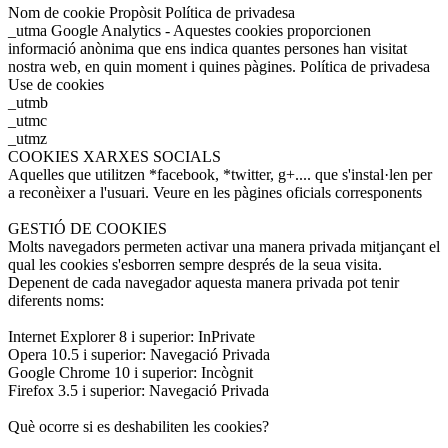
Nom de cookie Propòsit Política de privadesa
_utma Google Analytics - Aquestes cookies proporcionen
informació anònima que ens indica quantes persones han visitat
nostra web, en quin moment i quines pàgines. Política de privadesa
Use de cookies
_utmb
_utmc
_utmz
COOKIES XARXES SOCIALS
Aquelles que utilitzen *facebook, *twitter, g+.... que s'instal·len per
a reconèixer a l'usuari. Veure en les pàgines oficials corresponents
GESTIÓ DE COOKIES
Molts navegadors permeten activar una manera privada mitjançant el
qual les cookies s'esborren sempre després de la seua visita.
Depenent de cada navegador aquesta manera privada pot tenir
diferents noms:
Internet Explorer 8 i superior: InPrivate
Opera 10.5 i superior: Navegació Privada
Google Chrome 10 i superior: Incògnit
Firefox 3.5 i superior: Navegació Privada
Què ocorre si es deshabiliten les cookies?