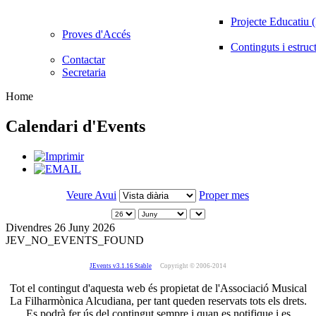
Projecte Educatiu
Proves d'Accés
Continguts i estruc
Contactar
Secretaria
Home
Calendari d'Events
Veure Avui
Proper mes
Divendres 26 Juny 2026
JEV_NO_EVENTS_FOUND
JEvents v3.1.16 Stable
Copyright © 2006-2014
Tot el contingut d'aquesta web és propietat de l'Associació Musical
La Filharmònica Alcudiana, per tant queden reservats tots els drets.
Es podrà fer ús del contingut sempre i quan es notifique i es