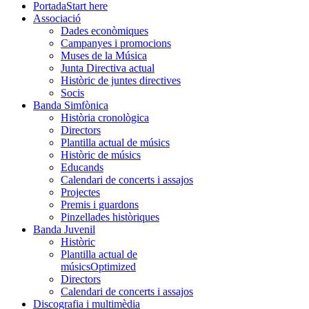
Portada
Start here
Associació
Dades econòmiques
Campanyes i promocions
Muses de la Música
Junta Directiva actual
Històric de juntes directives
Socis
Banda Simfònica
Història cronològica
Directors
Plantilla actual de músics
Històric de músics
Educands
Calendari de concerts i assajos
Projectes
Premis i guardons
Pinzellades històriques
Banda Juvenil
Històric
Plantilla actual de
músics
Optimized
Directors
Calendari de concerts i assajos
Discografia i multimèdia