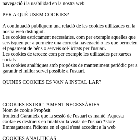
navegació i la usabilidad en la nostra web.
PER A QUÈ USEM COOKIES?
A continuació publiquem una relació de les cookies utilitzades en la
nostra web distingint:
Les cookies estrictament necessàries, com per exemple aquelles que
servisquen per a permetre una correcta navegació o les que permeten
el pagament de béns o serveis sol·licitats per l'usuari.
Les cookies de tercers: com per exemple les utilitzades per xarxes
socials
Les cookies analítiques amb propòsits de manteniment periòdic per a
garantir el millor servei possible a l'usuari.
QUINES COOKIES ES VAN A INSTAL·LAR?
COOKIES ESTRICTAMENT NECESSÀRIES
Nom de cookie Propòsit
frontend Garanteix que la sessió de l'usuari es manté. Aquesta
cookie es destrueix en finalitzar la visita de l'usuari *store
Emmagatzema l'idioma en el qual s'està accedint a la web
COOKIES ANALITICAS